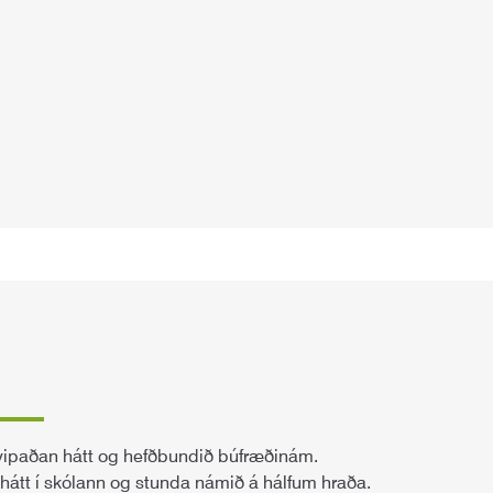
vipaðan hátt og hefðbundið búfræðinám.
hátt í skólann og stunda námið á hálfum hraða.