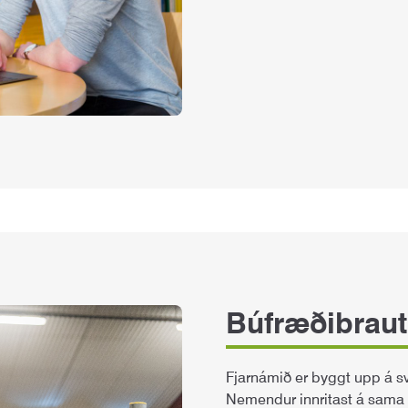
Búfræðibraut
Fjarnámið er byggt upp á s
Nemendur innritast á sama 