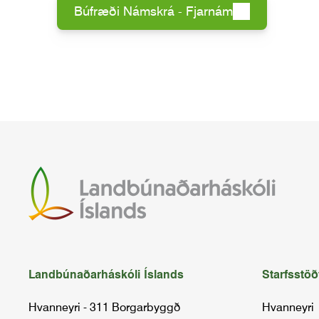
Búfræði Námskrá - Fjarnám
Landbúnaðarháskóli Íslands
Starfsstöð
Hvanneyri - 311 Borgarbyggð
Hvanneyri