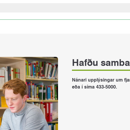
vikur“. Nemendur sem nýta sér fjarnámslausnir geta fengið að
róftökugjald (6000kr) verður innheimt í hverjum námsáfanga í st
Hafðu samb
Nánari upplýsingar um fja
eða í síma 433-5000.