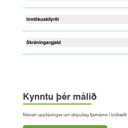
Samskipti nemenda og skóla eru í megindráttum um
búfræðinámsins eru kenndir á námskeiðum sem hal
Nánara skipulag þessa þáttar námsins er kynnt vi
Inntökuskilyrði
Umsækjendur um fjarnám í búfræði skulu vera a.m.
Mikilvægt er að í umsókn komi fram allar upplýsing
Skráningargjald
Skráningargjald fyrir skólaveturinn 2023-2024 er 
Kynntu þér málið
Nánari upplýsingar um skipulag fjarnáms í búfræði 