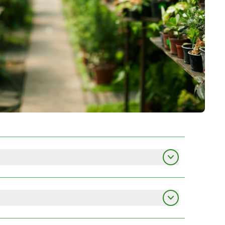
r. Fjarnámslausnir felast í upptökum á
LbhÍ. Fjarnemarnir geta hlustað á upptökurnar
staðarnemar.
gum æfingum og vettvangsferðum svo fátt eitt sé
sjö vikna önn. Þriðja og sjötta kennsluvika á