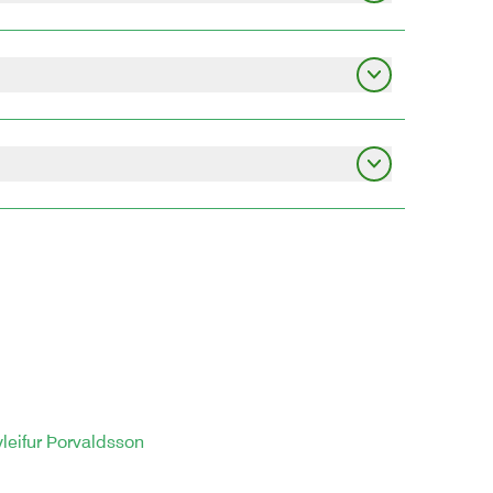
ugir samskiptum á netmiðlum. Verklegir hlutar
mögulegt er fjarveru nemenda frá búum sínum.
ndi í búskap þegar viðkomandi sækir um.
ðtöl áður en þeir eru teknir inn í námið.
áfanga í stað einingagjalds áður.
yleifur Þorvaldsson