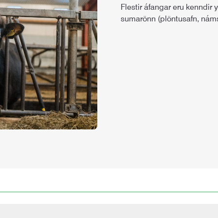
Flestir áfangar eru kenndir 
sumarönn (plöntusafn, náms