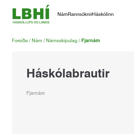
Nám
Rannsóknir
Háskólinn
Forsíða
Nám
Námsskipulag
Fjarnám
Háskólabrautir
Fjarnám