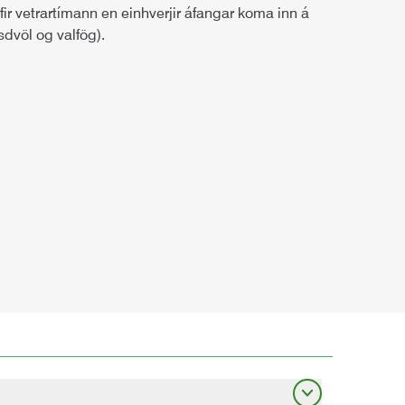
yfir vetrartímann en einhverjir áfangar koma inn á
dvöl og valfög).