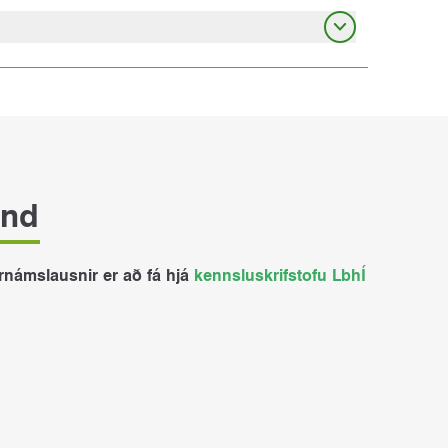
 taka lokapróf í heimabyggð eða nærri
að fjarnámsgjalda áður. Greiðsla verður innheimt í
and
rnámslausnir er að fá hjá
kennsluskrifstofu LbhÍ