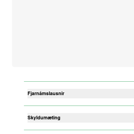
Fjarnámslausnir
Við Landbúnaðarháskóla Íslands er boðið upp á f
fyrirlestrum í staðarnámi. Nemendur með fjarnáms
þegar þeim hentar – og oft á þá sömu ef því er að
Skyldumæting
Það er skyldumæting þegar verklegar vikur eru an
nefnt. Í þessum skipulögðu heimsóknum er verkleg