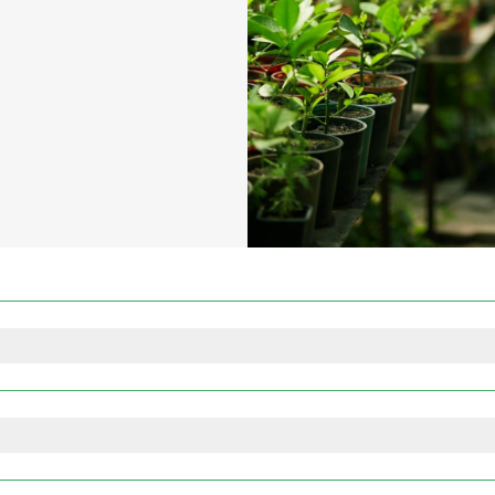
jarnámslausnir á öllum námsbrautum nema á landslagsarkitektú
lausnir geta hlustað á þessar upptökur í gegnum kennslukerfi 
 skipta. Þeir sem nýta fjarnámslausnir vinna sömu verkefni og 
nars vegar, en þá kynna nemendur verkefni, taka þátt í verkle
um æfingum þjappað saman á tvær til þrjár heimsóknir á hverri 