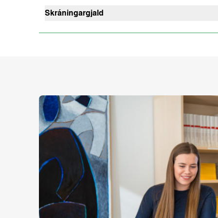
hverri stuttönn eru fráteknar sem “skyldumætinga
Skráningargjald
heimabyggð.
Skráningargjald fyrir skólaveturinn er 75.000kr. P
lok sjöttu kennsluviku (seinni fjarnemaviku).