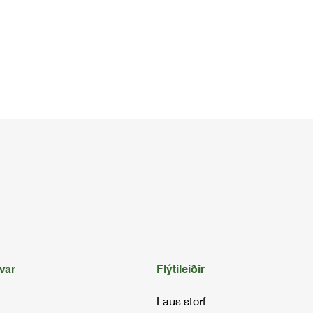
var
Flýtileiðir
Laus störf