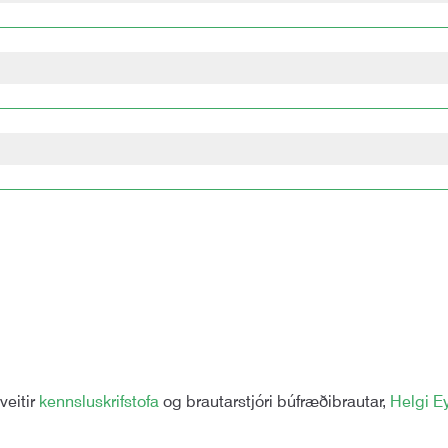
 internetið. Því er mikilvægt að allir séu nettengdir og kunn
din eru eftir þörfum á Hvanneyri. Reynt er að stytta eins og 
ð upphaf hverrar annar.
k. 25 ára, hafa nokkurra ára reynslu af búskap og vera starfa
ar um fyrra nám og starfsreynslu. Umsækjendur verða teknir í vi
50.000kr. Próftökugjald (4000kr) verður innheimt í hverjum náms
veitir
kennsluskrifstofa
og brautarstjóri búfræðibrautar,
Helgi E