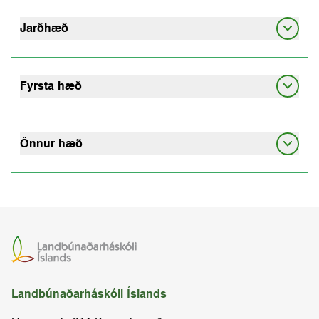
Jarðhæð
Skrifstofur
Matsalur
Fyrsta hæð
Nautaflatir fundarherbergi
Skrifstofur
Landgræðslan
Önnur hæð
Kennslustofur
Kennslustofur
GRÓ LRT Landgræðsluskólinn
Skrifstofur
Skipulagsfræði
Vinnurými framhaldsnema
Landbúnaðarháskóli Íslands