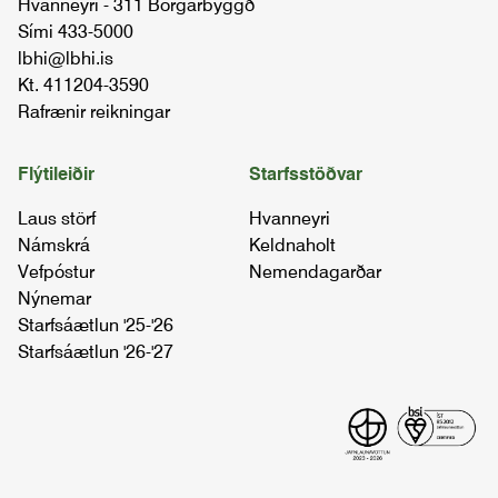
Hvanneyri - 311 Borgarbyggð
Sími 433-5000
lbhi@lbhi.is
Kt. 411204-3590
Rafrænir reikningar
Flýtileiðir
Starfsstöðvar
Laus störf
Hvanneyri
Námskrá
Keldnaholt
Vefpóstur
Nemendagarðar
Nýnemar
Starfsáætlun '25-'26
Starfsáætlun '26-'27