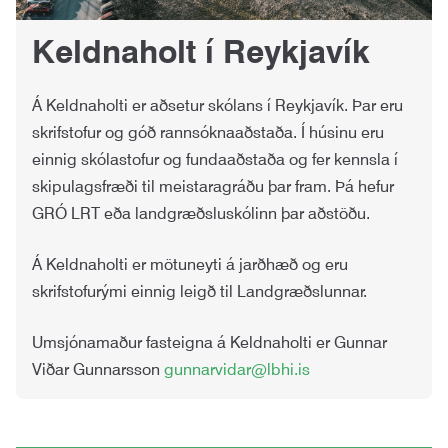
Keldnaholt í Reykjavík
Á Keldnaholti er aðsetur skólans í Reykjavík. Þar eru
skrifstofur og góð rannsóknaaðstaða. Í húsinu eru
einnig skólastofur og fundaaðstaða og fer kennsla í
skipulagsfræði til meistaragráðu þar fram. Þá hefur
GRÓ LRT eða landgræðsluskólinn þar aðstöðu.
Á Keldnaholti er mötuneyti á jarðhæð og eru
skrifstofurými einnig leigð til Landgræðslunnar.
Umsjónamaður fasteigna á Keldnaholti er Gunnar
Viðar Gunnarsson
gunnarvidar@lbhi.is