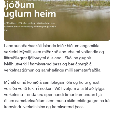
Landbúnaðarháskóli Íslands leiðir hið umfangsmikla
verkefni Mýralíf, sem miðar að endurheimt votlendis og
líffræðilegrar fjölbreytni á Íslandi. Skólinn gegnir
lykilhlutverki í framkvæmd þess og ber ábyrgð á
verkefnastjórnun og samhæfingu milli samstarfsaðila.
Mýralíf er nú komið á samfélagsmiðla og hefur glæst
vefsíða verið tekin í notkun. Við hvetjum alla til að fylgja
verkefninu – enda eru spennandi tímar framundan hjá
öllum samstarfsaðilum sem munu skilmerkilega greina frá
framvindu verkefnisins og framkvæmd þess.