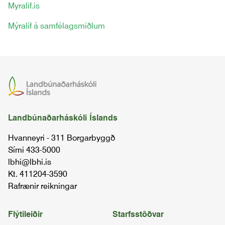
Myralif.is
Mýralíf á samfélagsmiðlum
Landbúnaðarháskóli Íslands
Hvanneyri - 311 Borgarbyggð
Sími 433-5000
lbhi@lbhi.is
Kt. 411204-3590
Rafrænir reikningar
Flýtileiðir
Starfsstöðvar