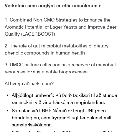
Verkefnin sem auglýst er eftir umsóknum í:
1. Combined Non-GMO Strategies to Enhance the
Aromatic Potential of Lager Yeasts and Improve Beer
Quality (LAGERBOOST)
2. The role of gut microbial metabolites of dietary
phenolic compounds in human health
3. UMCC culture collection as a reservoir of microbial
resources for sustainable bioprocesses
Af hverju að sækja um?
Alþjóðlegt umhverfi: Þú færð tækifæri til að stunda
rannsóknir við virta háskóla á meginlandinu.
Samstarf við LBHÍ: Námið er tengt UNIgreen
bandalaginu, sem tryggir öflugt tengslanet milli
samstarfsskólanna.