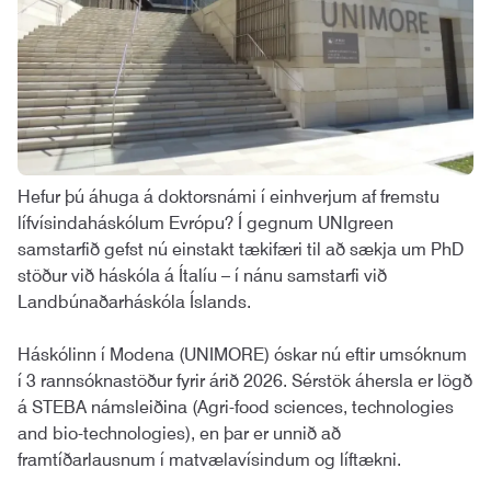
Hefur þú áhuga á doktorsnámi í einhverjum af fremstu
lífvísindaháskólum Evrópu? Í gegnum UNIgreen
samstarfið gefst nú einstakt tækifæri til að sækja um PhD
stöður við háskóla á Ítalíu – í nánu samstarfi við
Landbúnaðarháskóla Íslands.
Háskólinn í Modena (UNIMORE) óskar nú eftir umsóknum
í 3 rannsóknastöður fyrir árið 2026. Sérstök áhersla er lögð
á STEBA námsleiðina (Agri-food sciences, technologies
and bio-technologies), en þar er unnið að
framtíðarlausnum í matvælavísindum og líftækni.