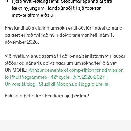
Fjölbreytt viðfangsefni: Stöðurnar spanna allt frá
tækninýjungum í landbúnaði til sjálfbærrar
matvælaframleiðslu.
Frestur til að skila inn umsókn er til 30. júní næstkomandi
og gert er ráð fyrir að nýjir doktorsnemar hefji nám 1.
nóvember 2026.
Við hvetjum áhugasama til að kynna sér listann yfir lausar
stöður og nánari upplýsingar um umsóknarferlið á vef
UNIMORE:
Announcements of competition for admission
to PhD Programmes - 42° cycle - A.Y. 2026/2027 |
Università degli Studi di Modena e Reggio Emilia
Ekki láta þetta tækifæri fram hjá þér fara!