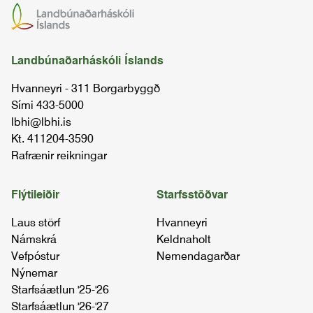
Landbúnaðarháskóli Íslands
Hvanneyri - 311 Borgarbyggð
Sími 433-5000
lbhi@lbhi.is
Kt. 411204-3590
Rafrænir reikningar
Flýtileiðir
Starfsstöðvar
Laus störf
Hvanneyri
Námskrá
Keldnaholt
Vefpóstur
Nemendagarðar
Nýnemar
Starfsáætlun '25-'26
Starfsáætlun '26-'27