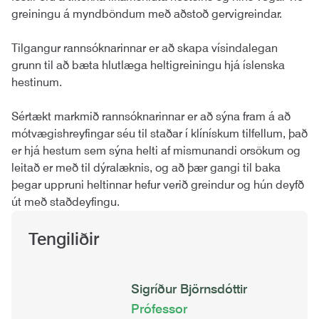
greiningu á myndböndum með aðstoð gervigreindar.
Tilgangur rannsóknarinnar er að skapa vísindalegan
grunn til að bæta hlutlæga heltigreiningu hjá íslenska
hestinum.
Sértækt markmið rannsóknarinnar er að sýna fram á að
mótvægishreyfingar séu til staðar í klínískum tilfellum, það
er hjá hestum sem sýna helti af mismunandi orsökum og
leitað er með til dýralæknis, og að þær gangi til baka
þegar uppruni heltinnar hefur verið greindur og hún deyfð
út með staðdeyfingu.
Tengiliðir
Sigríður Björnsdóttir
Prófessor