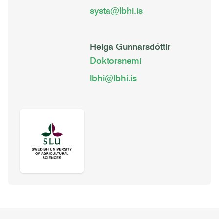
systa@lbhi.is
Helga Gunnarsdóttir
Doktorsnemi
lbhi@lbhi.is