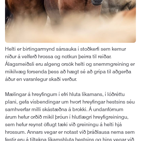
Helti er birtingarmynd sársauka í stoðkerfi sem kemur
niður á velferð hrossa og notkun þeirra til reiðar.
Álagsmeiðsli eru algeng orsök helti og snemmgreining er
mikilvæg forsenda þess að hægt sé að grípa til aðgerða
áður en varanlegur skaði verður.
Mælingar á hreyfingum í efri hluta líkamans, í lóðréttu
plani, gefa vísbendingar um hvort hreyfingar hestsins séu
samhverfar milli skástæðna á brokki. Á undanförnum
árum hefur orðið mikil þróun í hlutlægri hreyfigreiningu,
sem hefur reynst öflugt tæki við greiningu á helti hjá
hrossum. Annars vegar er notast við þráðlausa nema sem
festir eru á tiltekna líkamshluta hestsins og hins vegar við