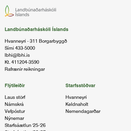
Landbúnaðarháskóli Íslands
Hvanneyri - 311 Borgarbyggð
Sími 433-5000
lbhi@lbhi.is
Kt. 411204-3590
Rafrænir reikningar
Flýtileiðir
Starfsstöðvar
Laus störf
Hvanneyri
Námskrá
Keldnaholt
Vefpóstur
Nemendagarðar
Nýnemar
Starfsáætlun '25-'26