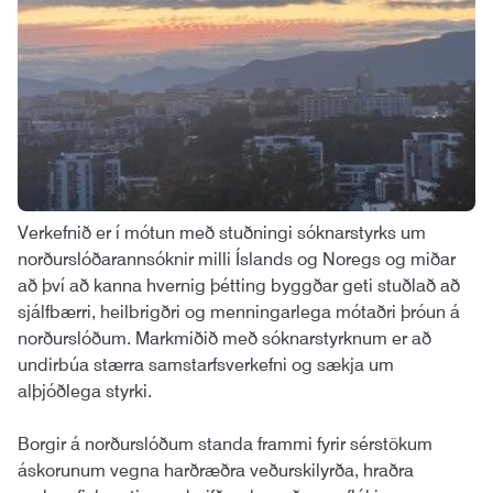
Verkefnið er í mótun með stuðningi sóknarstyrks um
norðurslóðarannsóknir milli Íslands og Noregs og miðar
að því að kanna hvernig þétting byggðar geti stuðlað að
sjálfbærri, heilbrigðri og menningarlega mótaðri þróun á
norðurslóðum. Markmiðið með sóknarstyrknum er að
undirbúa stærra samstarfsverkefni og sækja um
alþjóðlega styrki.
Borgir á norðurslóðum standa frammi fyrir sérstökum
áskorunum vegna harðræðra veðurskilyrða, hraðra