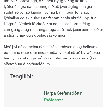
umhverfisbreytinga, dreifðrar byggðar og flókinna
lýðfræðilegra samsetninga. Með þverfaglegri nálgun er
stefnt að því að kanna hvernig þarfir íbúa, loftslag,
lýðheilsa og skipulagsstarfshættir hafa áhrif á upplifuð
lífsgæði. Verkefnið skoðar búsetu, lífsstíl, samfélag,
samgöngur og menningarlega auð, auk þess sem tekið er
á stjórnunar- og skipulagsáskorunum.
Með því að sameina rýmislíkön, umhverfis- og heilsumat
og eigindlegar greiningar miðar verkefnið að því að þróa
hagnýt, samhengisþróuð skipulagsverkfæri sem nýtast
aðstæðum á norðurslóðum.
Tengiliðir
Harpa Stefánsdóttir
Prófessor