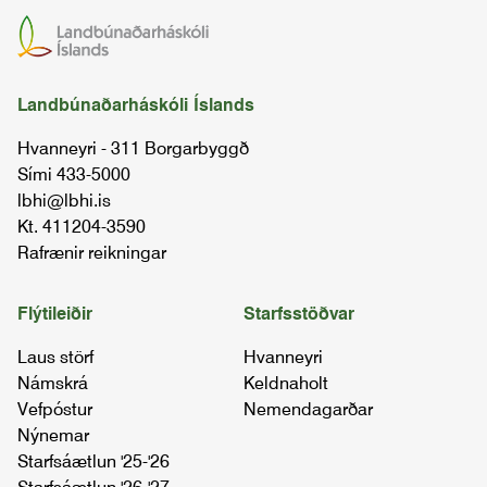
Landbúnaðarháskóli Íslands
Hvanneyri - 311 Borgarbyggð
Sími 433-5000
lbhi@lbhi.is
Kt. 411204-3590
Rafrænir reikningar
Flýtileiðir
Starfsstöðvar
Laus störf
Hvanneyri
Námskrá
Keldnaholt
Vefpóstur
Nemendagarðar
Nýnemar
Starfsáætlun '25-'26