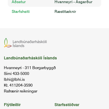
Aðsetur
Hvanneyri - Ásgarður
Starfsheiti
Ræstitæknir
Landbúnaðarháskóli Íslands
Hvanneyri - 311 Borgarbyggð
Sími 433-5000
lbhi@lbhi.is
Kt. 411204-3590
Rafrænir reikningar
Flýtileiðir
Starfsstöðvar