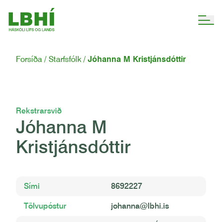
Forsíða
Starfsfólk
Jóhanna M Kristjánsdóttir
Rekstrarsvið
Jóhanna M
Kristjánsdóttir
Sími
8692227
Tölvupóstur
johanna@lbhi.is