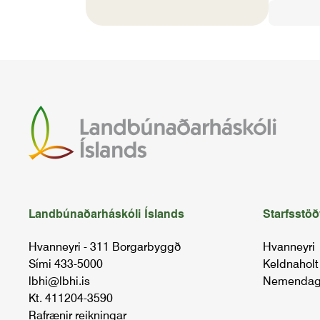
Landbúnaðarháskóli Íslands
Starfsstöð
Hvanneyri - 311 Borgarbyggð
Hvanneyri
Sími 433-5000
Keldnaholt
lbhi@lbhi.is
Nemendag
Kt. 411204-3590
Rafrænir reikningar