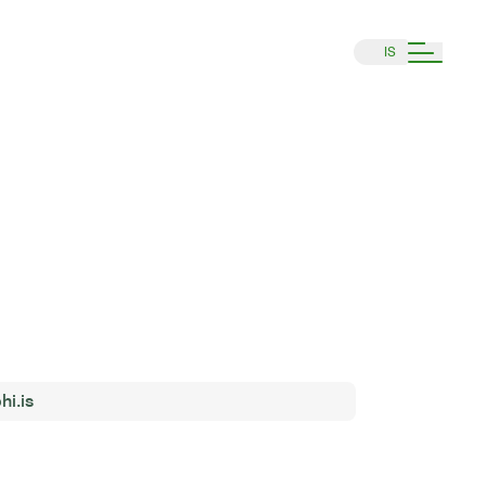
IS
i.is