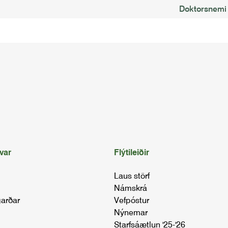
Doktorsnemi
var
Flýtileiðir
Laus störf
Námskrá
arðar
Vefpóstur
Nýnemar
Starfsáætlun '25-'26