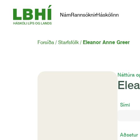
Nám
Rannsóknir
Háskólinn
Forsíða
Starfsfólk
Eleanor Anne Greer
Náttúra o
Ele
Sími
Aðsetur