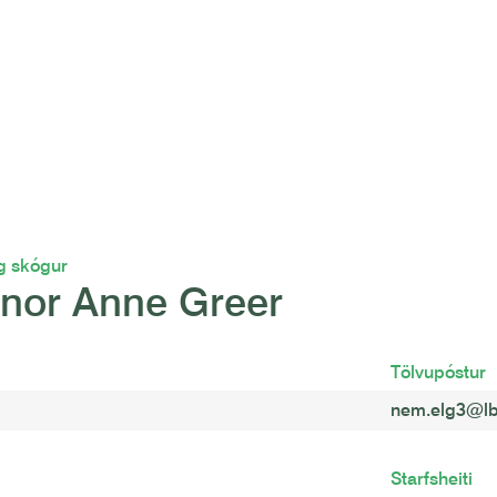
g skógur
anor Anne Greer
Tölvupóstur
nem.elg3@lbh
Starfsheiti